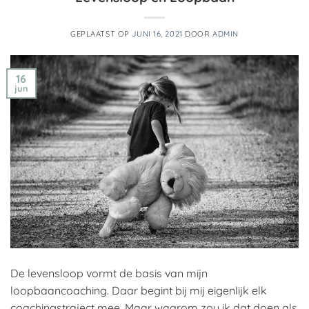
GEPLAATST OP
JUNI 16, 2021
DOOR
ADMIN
16
jun
De levensloop vormt de basis van mijn
loopbaancoaching. Daar begint bij mij eigenlijk elk
coachingstraject mee. Maar waarom zou ik dat doen als