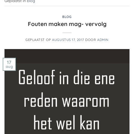
Geplaatst in
blog
BLOG
Fouten maken mag- vervolg
GEPLAATST OP
AUGUSTUS 17, 2017
DOOR
ADMIN
17
aug