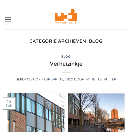
Ga
ADD ANYTHING HERE OR JUST REMOVE IT...
naar
inhoud
CATEGORIE ARCHIEVEN:
BLOG
BLOG
Verhuizinkje
GEPLAATST OP
FEBRUARI 15, 2022
DOOR
ANNET DE RUITER
15
feb